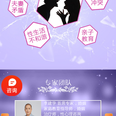
中
李建学 首席专家，婚姻
三
家庭教育指导师，婚姻
游
治疗师，性心理咨询