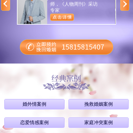
分
师，《人物周刊》采访
专家
婚外情案例
挽救婚姻案例
恋爱情感案例
家庭冲突案例