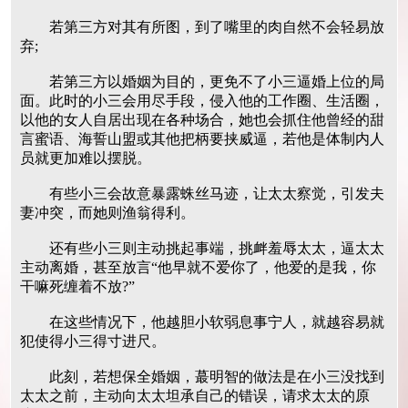
若第三方对其有所图，到了嘴里的肉自然不会轻易放
弃;
若第三方以婚姻为目的，更免不了小三逼婚上位的局
面。此时的小三会用尽手段，侵入他的工作圈、生活圈，
以他的女人自居出现在各种场合，她也会抓住他曾经的甜
言蜜语、海誓山盟或其他把柄要挟威逼，若他是体制内人
员就更加难以摆脱。
有些小三会故意暴露蛛丝马迹，让太太察觉，引发夫
妻冲突，而她则渔翁得利。
还有些小三则主动挑起事端，挑衅羞辱太太，逼太太
主动离婚，甚至放言“他早就不爱你了，他爱的是我，你
干嘛死缠着不放?”
在这些情况下，他越胆小软弱息事宁人，就越容易就
犯使得小三得寸进尺。
此刻，若想保全婚姻，蕞明智的做法是在小三没找到
太太之前，主动向太太坦承自己的错误，请求太太的原