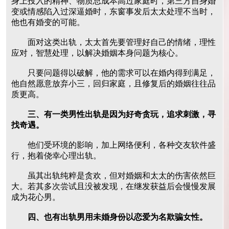
身上投入的精神、物质总成本高过家庭时，第三方自身婚
变或情感陷入过深逼婚时，东窗事发后太太处理不当时，
他也有婚变的可能。
面对这类出轨，太太首先要管理好自己的情绪，理性
应对，智慧处理，以解决婚姻本身问题为核心。
只要问题得以破解，他的需求可以在婚内得到满足，
他自然愿意放弃小三，回归家庭，且修复后的婚姻往往品
质更高。
三、有一类男性出轨是因为好奇贪玩，追求刺激，寻
找奇遇。
他们受环境的影响，加上网络便利，各种交友软件盛
行，抱着侥幸心理出轨。
虽其出轨纯粹是贪欢，但对婚姻和太太的伤害依然巨
大。若其多次尝试且没被发现，在继发获益后会慢慢发展
成为花心男。
四、也有出轨男用未婚身份以恋爱为名欺骗女性。