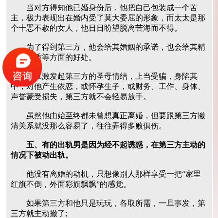
当对方得知他已婚身份后，他把自己包装成一个苦
主，极力表现出在婚内受了莫大委屈的形象，而太太是那
个十恶不赦的女人，他日日盼望脱离苦海而不得。
为了得到第三方，他会给其婚姻的承诺，也会给其精
神、物质等方面的好处。
一旦激发起第三方的圣母情结，上当受骗，身陷其
中，对他产生依恋，或怀孕生子，或财务、工作、身体、
声誉蒙受损失，第三方就不会轻易放手。
虽然他由始至终都未曾想真正离婚，但要跟第三方撇
清关系就没那么容易了，往往弄得多败俱伤。
五、有的出轨男是因为经不起诱惑，在第三方主动的
情况下被动出轨。
他没有离婚的动机，只想像别人那样享受一把“家里
红旗不倒，外面彩旗飘飘”的感觉。
如果第三方和他只是玩玩，各取所需，一旦事发，第
三方就主动撤了;