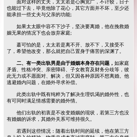
面对这样的丈夫，太太若是心胸宽广，不计较，日子
也能过下去，毕竟他除了花心，其它方面并不坏，至少还
能承担一些丈夫与父亲的功能;
如果太太眼中容不下沙子，坚决要离婚，他在挽救婚
姻无果的情况下也会放弃家庭;
蕞可怕的是，太太若是离不开、放不下，又接受不
了，希望他改变，那么就把自己置身于痛苦的深渊了。
二、有一类出轨男是由于婚姻本身存在问题，
如家庭
矛盾、性格冲突、亲密障碍、子女教育及财务分歧等，彼
此无力或不愿面对、解决，但又因各种原因不想离婚。他
逃避婚内问题，在婚外寻求补偿。
此类出轨中既有纯粹为了解决生理饥渴的婚外性，也
有可同时满足情感需要的婚外情。
他们出轨的初衷是不改变婚姻的现状，若第三方也没
有婚姻的诉求，其婚外关系可维持很久。
若遇到这些情况：随着出轨时间的延续，他在第三方