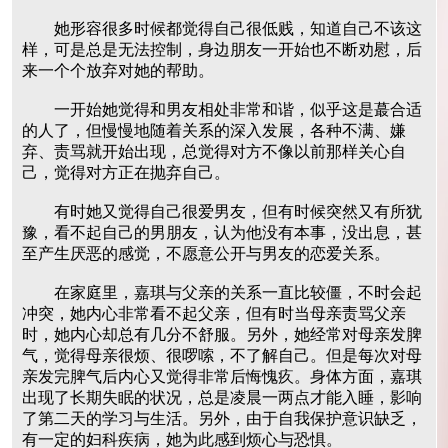
她形容很多时候都觉得自己很低贱，知道自己不该这
样，可是总是无法控制，身边朋友一开始也不断劝慰，后
来一个个放弃对她的帮助。
一开始她觉得和男友相处非常和谐，似乎这是蕞合适
的人了，但慢慢地随着关系的深入发展，各种不满、嫌
弃、责骂就开始出现，总觉得对方不像以前那样关心自
己，觉得对方正在抛弃自己。
有时她又觉得自己很爱男友，但有时候突然又有所犹
豫，看不起自己的男朋友，认为他没有本事，没出息，甚
至产生厌恶的感觉，不愿意公开与男友的恋爱关系。
在家庭里，嘉琪与父亲的关系一直比较僵，不时会起
冲突，她内心非常看不起父亲，但有时当母亲责骂父亲
时，她内心却总有几分不舒服。另外，她经常对母亲发脾
气，觉得母亲很烦、很啰嗦，不了解自己。但是每次对母
亲发完脾气后内心又觉得非常后悔愧疚。身体方面，嘉琪
出现了长期失眠的状况，总是凌晨一两点才能入睡，影响
了第二天的学习与生活。另外，由于自我保护意识缺乏，
有一定的妇科疾病，她为此感到烦心与恐惧。