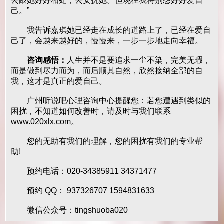
去跟她好好相处，去安抚她。但现在我特别想好好爱自
己。”
我告诉嘉琪她已经走在成长的道路上了，已经在爱自
己了，会越来越好的，慢慢来，一步一步地走向幸福。
咨询感悟：
人生并不是要追求一尘不染，完美无瑕，
而是做到尽力而为，而后顺其自然，欣然接纳全部的自
我，这才是真正的爱自己。
广州听说吧心理咨询中心提醒您：若您遭遇到类似的
困扰，不知道如何改善时，请及时与我们联系
www.020xlx.com。
您的无助有我们的理解，您的困扰有我们的专业帮
助!
预约电话：020-34385911 34371477
预约 QQ： 937326707 1594831633
微信公众号：tingshuoba020