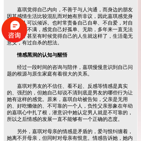
嘉琪觉得自己内向，不善于与人沟通，而身边的朋友
因其感情生活比较混乱而对她有所非议，因此嘉琪感觉身
边没有人可以倾诉。也时常责备自己自卑、不自爱，对自
己的各种不满，感觉自己好孤单、无助，多年来一直无法
走出来，甚至有时候觉得自己的人生就这样了，生活毫无
意义，有过自杀的想法。
情感黑洞的认知与醒悟
经过一段时间的咨询与陪伴，嘉琪慢慢意识到自己问
题的根源与原生家庭有着很大的关系。
嘉琪对男友的不信任、看不起、反感等情感是真实
的、强烈的，但她自己却说不清到底是男友的哪些行为让
她有这样的感觉。原来，嘉琪自幼被告知，父亲是无用
的、好吃懒做的、不可靠的一个人，负性父亲形象在年幼
的嘉琪心中扎了根，潜意识中她认定男人就是不可靠的，
所以之后情感的发展一直不能够有一个正确的态度。
另外，嘉琪对母亲的情感是矛盾的，爱与恨纠缠着，
她离不开母亲，但同时对母亲有恨意。情感告诉她，她内