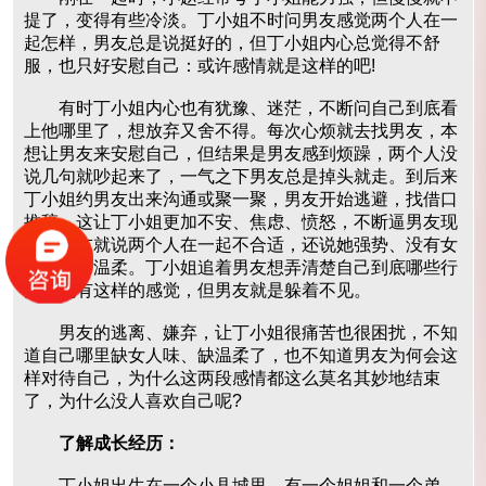
提了，变得有些冷淡。丁小姐不时问男友感觉两个人在一
起怎样，男友总是说挺好的，但丁小姐内心总觉得不舒
服，也只好安慰自己：或许感情就是这样的吧!
有时丁小姐内心也有犹豫、迷茫，不断问自己到底看
上他哪里了，想放弃又舍不得。每次心烦就去找男友，本
想让男友来安慰自己，但结果是男友感到烦躁，两个人没
说几句就吵起来了，一气之下男友总是掉头就走。到后来
丁小姐约男友出来沟通或聚一聚，男友开始逃避，找借口
推辞。这让丁小姐更加不安、焦虑、愤怒，不断逼男友现
身，男友就说两个人在一起不合适，还说她强势、没有女
人味、不温柔。丁小姐追着男友想弄清楚自己到底哪些行
为让他有这样的感觉，但男友就是躲着不见。
男友的逃离、嫌弃，让丁小姐很痛苦也很困扰，不知
道自己哪里缺女人味、缺温柔了，也不知道男友为何会这
样对待自己，为什么这两段感情都这么莫名其妙地结束
了，为什么没人喜欢自己呢?
了解成长经历：
丁小姐出生在一个小县城里，有一个姐姐和一个弟