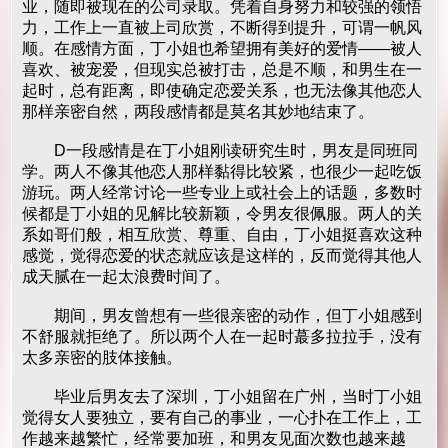
业，随即被现在的公司录取。凭着自身努力和较强的领悟
力，工作上一直被上司欣赏，不断得到提升，可谓一帆风
顺。在感情方面，丁小姐也希望拥有美好的爱情——被人
喜欢、被宠爱，但现实总被打击，总是不顺，和男生在一
起时，总有距离，即使确定恋爱关系，也无法像其他恋人
那样亲密自然，两段感情都是莫名其妙地结束了。
D一段感情是在丁小姐刚读研究生时，男友是同班同
学。两人不像其他恋人那样黏得比较紧，也很少一起吃饭
游玩。两人经常讨论一些专业上或社会上的话题，多数时
候都是丁小姐的见解比较新颖，令男友很佩服。两人的关
系如哥们般，相互欣赏、尊重、自由，丁小姐挺喜欢这种
感觉，觉得恋爱的状态就应该是这样的，反而觉得其他人
成天腻在一起太浪费时间了。
期间，男友曾想有一些很亲密的动作，但丁小姐感到
不舒服就拒绝了。所以两个人在一起时蕞多拉拉手，没有
太多亲密的肢体接触。
毕业后男友去了深圳，丁小姐留在广州，当时丁小姐
觉得女人要独立，要有自己的事业，一心扑在工作上，工
作越来越繁忙，经常要加班，和男友见面次数也越来越