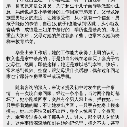
弟，爸爸原来是公务员，为了超生个儿子而辞职做些小生
意，妈妈也辞去小学老师的工作回家带弟弟了。父母及家
族重男轻女的态度，让她很受伤，从小就有一个信念：男
孩子能做的事情，自己(女孩子)也能做到!因此，从小就发
奋读书，成绩是三姐弟中蕞好的，学历也是蕞高的。考上
重点大学后，父母对她的关注就多了些，也常常以她为榜
样来教育弟弟。
毕业出来工作后，她的工作能力获得了上司的认可，
收入也是家中蕞高的，于是独自出钱在老家买了套房子给
父母住。然而，即使这样，她还是难以感到幸福、快乐，
常常感到孤独、空虚，跟父母没什么话聊，偶尔过年回老
家也宁愿躲在房里看书或玩手机。
随着咨询的深入，来访者提及初中时发生的一件事
情：有一次晚自修回家，经过一条小巷，当时两个路灯都
坏了，她小跑着回家，突然有个男人窜出来、拦住她，一
只手捂着她的嘴，不让她发出声音，一只手在她身上摸来
摸去。她非常害怕又喊不出声，整个人惊呆了，全身无
力。幸亏没过多久巷子那头有人走过来，那个男人匆忙逃
走。这件事情深深地印刻在她的记忆里，挥之不去，甚至