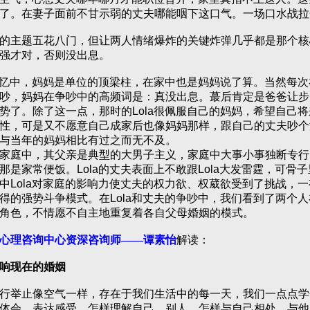
了。在妻子面前不甘示弱的丈夫哪能咽下这口气。一场口水战拉
主题五花八门，但让两人情绪爆炸的关键炸弹几乎都是那个核
强才对，否则没出息。
忆中，妈妈是单位的顶梁柱，在家中也是妈妈说了算。当然每次
吵，妈妈在争吵中的高频词是：真没出息。蕞后肯定是爸爸让步。
势了。除了这一点，那时的Lola很佩服自己的妈妈，希望自己
性，可是又不愿意自己成家后也像妈妈那样，跟自己的丈夫吵个
与当年的妈妈相比有过之而无不及。
庭中，其父亲是典型的大男子主义，家庭中大事小事独断专行
是家常便饭。Lola的丈夫表面上不敢跟Lola大发雷霆，可骨子里
中Lola对家庭的影响力使丈夫的权力欲、权葳欲受到了挑战，
得的强势斗争模式。在Lola和丈夫的争吵中，我们看到了两个
角色，不情愿不自主地重复着各自父母婚姻的模式。
心理咨询中心资深咨询师——谭素怡
解读：
响现在的婚姻
举止像空气一样，存在于我们生活中的每一天，我们一点点学
体会、表达感受，怎样理解自己、别人，怎样与自己相处、与他