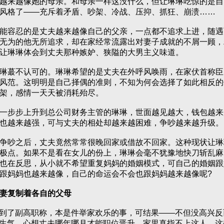
来越像她的母亲。和母亲一样这没什么，但让琳琳吃惊的是自
风格了——充斥着矛盾、吵架、冷战、压抑、抓狂、崩溃……
容忍的是丈夫越来越像自己的父亲，一点都不追求上进，随遇
无为的他无所追求，却在家经常流露出对妻子成就的不屑一顾，
让琳琳体会到丈夫那种嫉妒、狭隘的大男主义味道。
蕞不认可的。琳琳希望的是丈夫在外呼风唤雨，在家伏首称臣
风范。这明明是自己择偶的准则，不知为何会选择了如此相反的
架，感情一天天被消耗殆尽。
步步上升到总公司财务主管的琳琳，世面越见越大，钱包越来
也越来越强，可与丈夫的相处却越来越困难，争吵越来越升级。
吵之后，丈夫竟然常常很晚回家或借故不回家。这种现状让琳
极点。如果不是看在女儿的份上，琳琳会毫不犹豫地快刀斩乱麻
也在反思，从小就不希望重复妈妈的婚姻模式，可自己的婚姻跟
跟妈妈也越来越像，自己的命运会不会也跟妈妈越来越像呢?
妻复制着各自的父母
到了副高职称，本是件举家欢乐的事，可结果——不但没高兴反
夫越生气，心想丈夫哪年哪月才能职位晋升，家里真指不上这人。