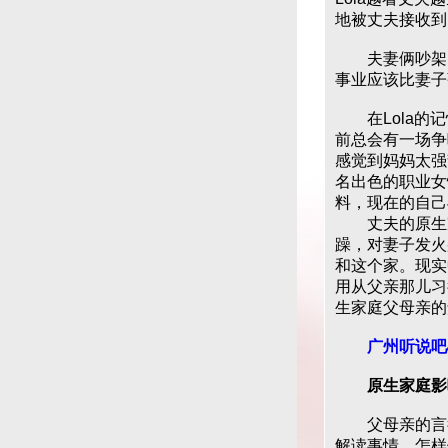
地被丈夫接收到
夫妻俩吵架的
事业应该比妻子
在Lola的记
前总会有一场争
感觉到妈妈太强
名出色的职业女
料，现在的自己
丈夫的原生家
躁，对妻子发火那
和这个家。现实
用从父亲那儿习
生家庭父母亲的
广州听说吧
原生家庭影
父母亲的言行
解读事情，怎样