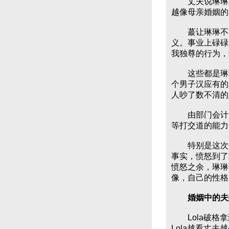
丈夫说琳琳越
越像母亲婚姻的
蕞让琳琳不能
义。事业上碌碌
我独尊的行为，
这些都是琳琳
个男子汉应有的
人吵了数不清的
由部门会计一
等打交道的能力
特别是这次争
事实，愤怒到了
愤怒之余，琳琳
像，自己的性格
婚姻中的夫
Lola破格拿
Lola越看丈