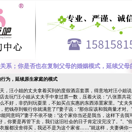
关系；你是否也在复制父母的婚姻模式，延续父母
行为，延续原生家庭的模式
，汪小姐的丈夫拿着买到的度假酒店套票，得意地对汪小姐说
店去玩!”汪小姐从丈夫手中拿过票一数，压着火说：“八张票共
么不好，非扔到玩耍里，不如买点实惠的东西添置家里。”丈夫失
，把钱存到银行你就满意了!”妻子说：“那你应该和我商量才对。
你能同意吗?”妻子不依不饶：“这个家你当还是我当，这样下去我
正好，你要是再管下去，我们这旧社会的日子肯定没完没了。”、“
衣服都没舍得买，我还不是为这个家省……”就这样，夫妻俩你