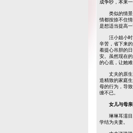
成争吵，本来一
类似的情景在
情都按捺不住情
是想适当提高一
汪小姐小时家
辛苦，省下来的
着提心吊胆的日
安。虽然现在的
的心底，让她难
丈夫的原生家
造精致的家庭生
母的行为，导致
缠不已。
女儿与母亲
琳琳耳濡目染
学结为夫妻。