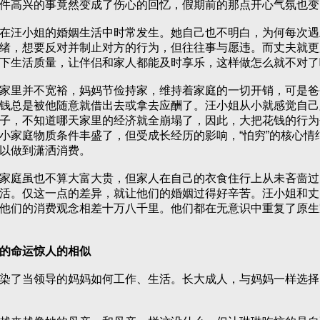
件高兴的事竟然变成了伤心的回忆，假期前的那点开心气氛也变
汪小姐的婚姻生活中时常发生。她自己也不明白，为何每次遇
绪，想要反对并制止对方的行为，但往往事与愿违。而丈夫就更
下生活质量，让伴侣和家人都能及时享乐，这样做怎么就不对了
里并不宽裕，妈妈节俭持家，维持着家庭的一切开销，可是爸
钱总是被他随意就借出去或拿去应酬了。汪小姐从小就感觉自己
子，不知道哪天家里的经济就全崩塌了，因此，大把花钱的行为
小家庭物质条件丰盛了，但受成长经历的影响，“怕穷”的核心情
以做到潇洒消费。
庭虽也不算大富大贵，但家人在自己的衣食住行上从未吝啬过
活。仅这一点的差异，就让他们的婚姻过得好辛苦。汪小姐和丈
他们的消费观念相差十万八千里。他们都在无意识中重复了原生
的命运惊人的相似
了当领导的妈妈如何工作、生活。长大成人，与妈妈一样选择