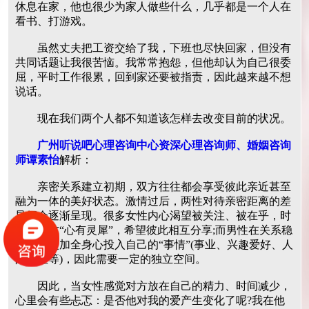
休息在家，他也很少为家人做些什么，几乎都是一个人在
看书、打游戏。
虽然丈夫把工资交给了我，下班也尽快回家，但没有
共同话题让我很苦恼。我常常抱怨，但他却认为自己很委
屈，平时工作很累，回到家还要被指责，因此越来越不想
说话。
现在我们两个人都不知道该怎样去改变目前的状况。
广州听说吧心理咨询中心资深心理咨询师、婚姻咨询
师谭素怡
解析：
亲密关系建立初期，双方往往都会享受彼此亲近甚至
融为一体的美好状态。激情过后，两性对待亲密距离的差
异便会逐渐呈现。很多女性内心渴望被关注、被在乎，时
刻与对方“心有灵犀”，希望彼此相互分享;而男性在关系稳
定后能更加全身心投入自己的“事情”(事业、兴趣爱好、人
际交往等)，因此需要一定的独立空间。
因此，当女性感觉对方放在自己的精力、时间减少，
心里会有些忐忑：是否他对我的爱产生变化了呢?我在他