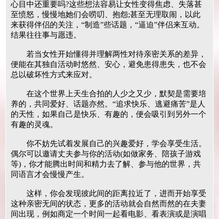
心目中还重要吗?这些想法容易让女性变得焦虑、失落甚
至愤怒，慢慢地她们会唠叨、抱怨;甚至无理取闹，以此
来获得伴侣的关注，“制造”些话题，“逼迫”伴侣来互动。
结果往往事与愿违。
若当女性开始懂得并理解两性对待亲密关系的差异，
便能在其独自活动时悠然、安心，避免患得患失，也不会
总以破坏性方式来应对。
在这个世界上天生合拍的人少之又少，默契是需要培
养的，共同爱好、话题亦然。“追求快乐、逃避痛苦”是人
的天性，如果自己是快乐、有趣的，便会吸引到另外一个
有趣的灵魂。
你不妨先试着发展自己的兴趣爱好，学会享受生活。
偶尔可以邀请丈夫参与你的活动(如做家务、陪孩子游戏
等)，你才能腾出时间和精力去了解、参与他的世界，共
同语言才会慢慢产生。
这样，你会发现彼此间的距离拉近了，进而开始享受
这种亲密无间的状态，更多的活动就会自然而然的在夫妻
间出现，例如商定一个时间一起看电影、看表演或是演唱