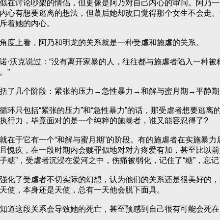
在讨论吵架的情侣，但更像是阿乃对自己内心的审问。阿乃一
内心有想要逃离的想法，但蕞后她却改口觉得那个女生不会走。
斥着她的内心。
度上看，阿乃和明龙的关系就是一种受虐和施虐的关系。
沃克说过：“没有离开家暴的人，往往都与施虐者陷入一种被称
。”
了几个阶段：紧张的压力→急性暴力→和解与蜜月期→平静期
只包括“紧张的压力”和“急性暴力”的话，那受虐者想要逃离
执行力，毕竟面对的是一个纯粹的施暴者，谁又能容忍得了?
在于它有一个“和解与蜜月期”的阶段。有的施虐者在实施暴力
且愧疚，在一段时期内会赎罪似地对对方疼爱有加，甚至比以前
子糖”，受虐者沉浸在爱河之中，伤痛被弱化，记住了“糖”，忘记了
化了受虐者不切实际的幻想，认为他们的关系还是很美好的，
天使，本身还是天使，总有一天他会脱下面具。
道这段关系会导致她的死亡，甚至预感到自己很有可能会死在