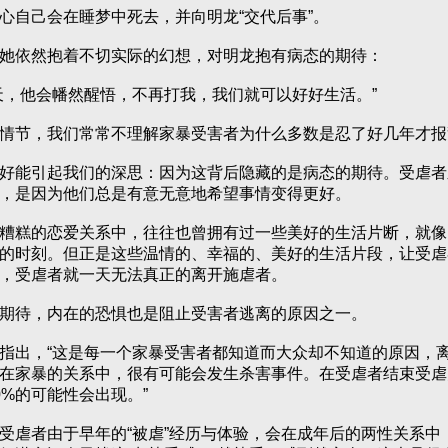
自己会在睡梦中死去，并向明龙“交代后事”。
依然抱着不切实际的幻想，对明龙抱有病态的期待：
，他会幡然醒悟，不再打我，我们就可以好好生活。”
节，我们常常不理解家暴受害者为什么多数是忍了好几年才报
能引起我们的深思：因为这背后隐藏的是病态的期待。受虐者
，是因为他们总是有意无意地希望事情变得更好。
糕的恋爱关系中，往往也曾拥有过一些美好的生活片断，就像
的时刻。但正是这些温情的、幸福的、美好的生活片段，让受虐
，受虐者就一天无法真正的离开施虐者。
待，内在的恐惧也是阻止受害者逃离的原因之一。
出，“这是每一个家暴受害者都知道而大众却不知道的原因，
在家暴的关系中，很有可能会发生杀害事件。在受虐者结束受虐
0%的可能性会出现。”
虐者由于早年的“被虐”经历与体验，会在成年后的两性关系中