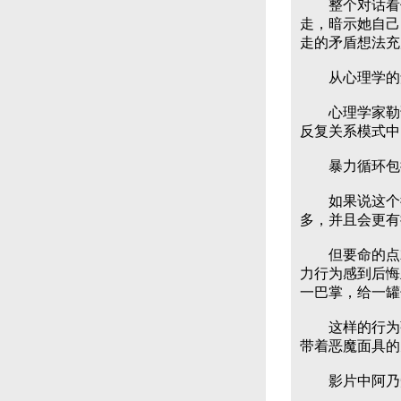
整个对话看似
走，暗示她自己
走的矛盾想法充
从心理学的角
心理学家勒诺·
反复关系模式中
暴力循环包括
如果说这个循环
多，并且会更有
但要命的点就
力行为感到后悔
一巴掌，给一罐
这样的行为强
带着恶魔面具的
影片中阿乃知