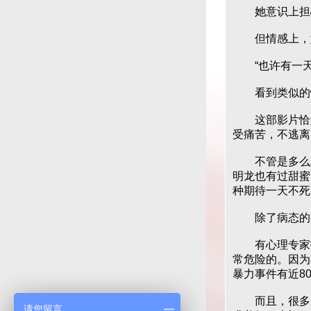
她意识上担心
但情感上，她
“也许有一天
看到类似的情
这部影片恰好
受痛苦，不逃离
不管是多么糟
明龙也有过甜蜜
种期待一天不死
除了病态的期
有心理专家指
常危险的。因为
暴力事件有近8
而且，很多受
请您留言