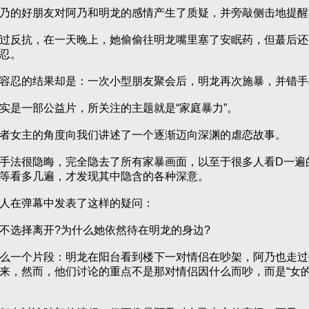
的好朋友对阿乃和明龙的感情产生了质疑，并旁敲侧击地提醒
反抗，在一天晚上，她偷偷往明龙嘴里塞了安眠药，但蕞后还
忍。
忍的结果却是：一次小型朋友聚会后，明龙再次施暴，并错手
是一部公益片，所关注的主题就是“家庭暴力”。
女主的角度向我们讲述了一个逐渐迈向深渊的虐恋故事。
法很隐晦，完全隐去了所有家暴画面，
以至于很多人看D一遍
等看多几遍，才发现其中隐含的各种深意。
在弹幕中发表了这样的疑问：
选择离开?为什么她依然待在明龙的身边?
一个片段：明龙在阳台看到楼下一对情侣在吵架，阿乃也走过
来，然而，他们讨论的重点不是那对情侣因什么而吵，而是“女的