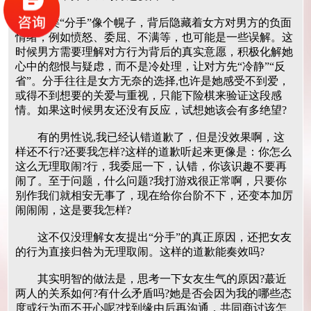
这类“分手”像个幌子，背后隐藏着女方对男方的负面
情绪，例如愤怒、委屈、不满等，也可能是一些误解。这
时候男方需要理解对方行为背后的真实意愿，积极化解她
心中的怨恨与疑虑，而不是冷处理，让对方先“冷静”“反
省”。分手往往是女方无奈的选择,也许是她感受不到爱，
或得不到想要的关爱与重视，只能下险棋来验证这段感
情。如果这时候男友还没有反应，试想她该会有多绝望?
有的男性说,我已经认错道歉了，但是没效果啊，这
样还不行?还要我怎样?这样的道歉听起来更像是：你怎么
这么无理取闹?行，我委屈一下，认错，你该识趣不要再
闹了。至于问题，什么问题?我打游戏很正常啊，只要你
别作我们就相安无事了，现在给你台阶不下，还变本加厉
闹闹闹，这是要我怎样?
这不仅没理解女友提出“分手”的真正原因，还把女友
的行为直接归咎为无理取闹。这样的道歉能奏效吗?
其实明智的做法是，思考一下女友生气的原因?蕞近
两人的关系如何?有什么矛盾吗?她是否会因为我的哪些态
度或行为而不开心呢?找到缘由后再沟通，共同商讨该怎