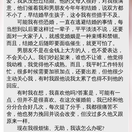
爱，我从没想过结婚。他的父母人很好，对我很满
意，他们催着我和男朋友今年年初结婚，说双方都
不小了，早结婚早生孩子，这令我有些措手不及。
可能我有些恐婚，一直在逃避结婚的事情，每
当想到以后要这样过一辈子，平平淡淡不说，还要
面对一大家子人，就感觉婚姻是一种束缚和禁锢。
而且，结婚之后随即要面临催生，就更可怕了。
男朋友不是在金钱上大方的人，也不爱表达，
不会关心人。我们吵起架来，谁也不让谁，他觉得
我幼稚，我觉得他不成熟。而且，我平时工作特别
忙，很多时候需要加班加点，还要出差，但他很少
主动关心我，有时我跟他说我太累了也得不到他的
回应。
有时我在想，我喜欢他吗?答案是，可能有一
点，但并不是很喜欢。在这次催婚前，我已经和他
分分合合好几次，每次提了分手，我都很痛苦不
舍，他也努力挽回并说会改变，但没过多久他又跟
原来一样。
现在我很烦恼、无助，我该怎么办呢?