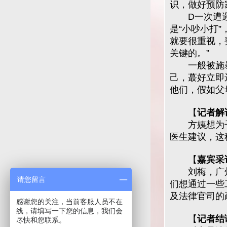
识，做好预防
D一次遭遇家
是“小吵小打
就要很重视，
关键的。”
一般被施暴
己，蕞好立即
他们，假如父
【
记者解
方姨想为子
医生建议，这
【
嘉宾采
刘梅，广州市
请您留言
们想通过一些
及法律官司的
感谢您的关注，当前客服人员不在
线，请填写一下您的信息，我们会
【
记者结
尽快和您联系。