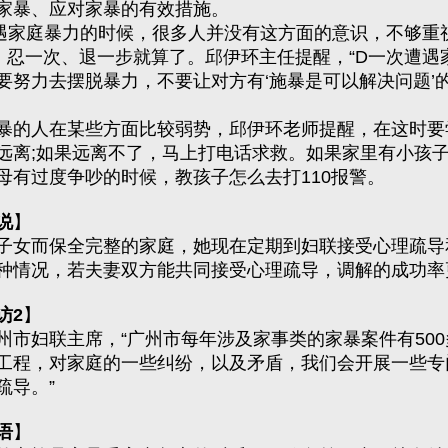
家暴、应对家暴的有效措施。
庭暴力的时候，很多人并没有这方面的意识，不够重
”，忍一次、退一步就算了。邱伊环主任提醒，“D一次遭遇
要努力去摆脱暴力，不要让对方有‘施暴是可以解决问题’
的人在某些方面比较弱势，邱伊环老师提醒，在这时要
远离;如果远离不了，马上打电话求救。如果家里有小孩
母有过度争吵的时候，教孩子怎么去打110报警。
说
】
女而保全完整的家庭，她现在定期到妇联接受心理疏导
种情况，若夫妻双方能共同接受心理疏导，调解的成功率
访2
】
妇联主席，“广州市每年涉及家事类的家暴案件有500
工程，对家庭的一些纠纷，以及矛盾，我们会开展一些专
疏导。”
语
】