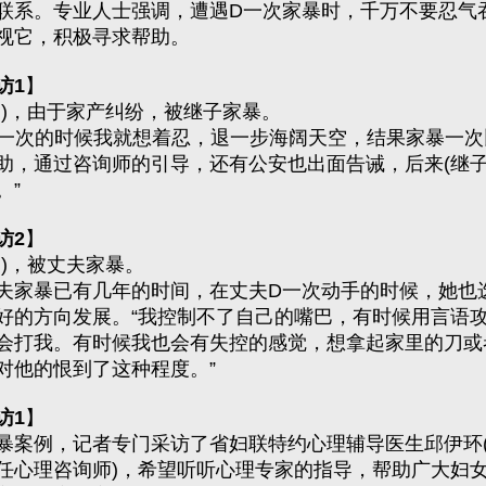
联系。专业人士强调，遭遇D一次家暴时，千万不要忍气
视它，积极寻求帮助。
访1
】
，由于家产纠纷，被继子家暴。
次的时候我就想着忍，退一步海阔天空，结果家暴一次
助，通过咨询师的引导，还有公安也出面告诫，后来(继子
。”
访2
】
)，被丈夫家暴。
暴已有几年的时间，在丈夫D一次动手的时候，她也
好的方向发展。“我控制不了自己的嘴巴，有时候用言语
会打我。有时候我也会有失控的感觉，想拿起家里的刀或
对他的恨到了这种程度。”
访1
】
例，记者专门采访了省妇联特约心理辅导医生邱伊环(
任心理咨询师)，希望听听心理专家的指导，帮助广大妇