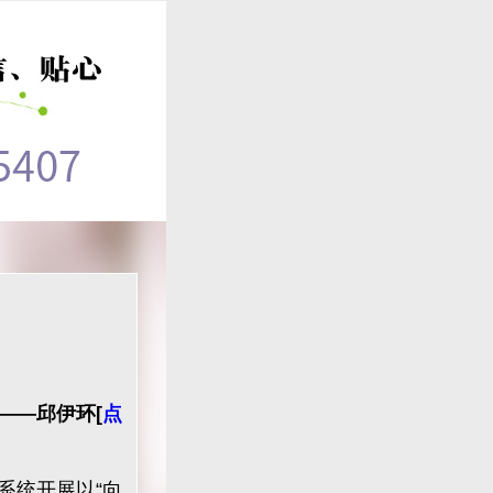
——邱伊环
[
点
系统开展以“向