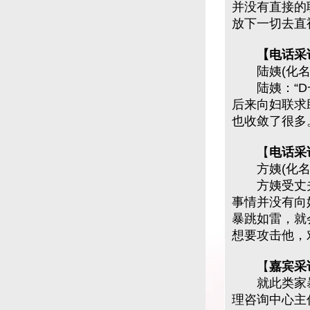
并没有直接的
放下一切去直
【电话采
陆姨(化名)
陆姨：“D一
后来向妇联求
也收敛了很多
【
电话采
方姨(化名
方姨受丈夫家
事情并没有向
暴跳如雷，就
想要攻击他，
【
嘉宾采
就此类家暴案
理咨询中心主