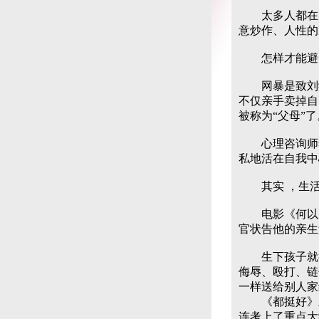
太多人都在为
意炒作、人性的
怎样才能避免
网暴是致刘学
不仅亲手卖掉自
被称为“父母”了
心理咨询师李
私地活在自我中
其实 ，生活中
电影《何以为家
官状告他的亲生
生下孩子就得
侮辱、殴打、链
一样送给别人家
《都挺好》里
连考上了重点大