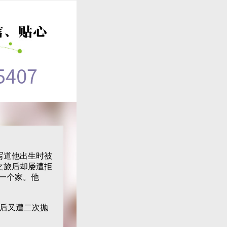
写道他出生时被
之旅后却屡遭拒
一个家。他
后又遭二次抛