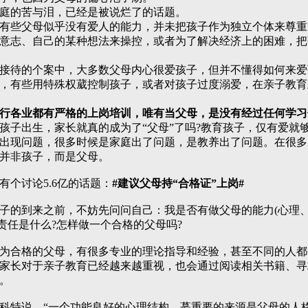
的苦与泪，已经是被说烂了的话题。
些父母似乎没有爱人的能力，并未把孩子作为独立个体来尊重
意志、自己的某种想法来操控，或者为了解决经济上的困难，把
待的个案中，大多数父母内心很爱孩子，但并不懂得如何来爱
，有些用特殊权葳控制孩子，或者对孩子过度溺爱，在亲子教育
行各业都有严格的上岗培训，唯有当父母，是没有经过任何学习
出生，家长就真的成为了“父母”了吗?教育孩子，仅有爱就够
出现问题，很多时候是家庭出了问题，是教养出了问题。在很多
并非孩子，而是父母。
个讨论5.6亿的话题：
#建议父母持“合格证”上岗#
的到来之前，不妨先问问自己：我是否有做父母的能力(心理
的责任是什么?怎样做一个合格的父母吗?
合格的父母，有很多专业的理论指导和经验，甚至不同的人都
家长对于亲子教育已经越来越重视，也会通过阅读相关书籍、寻
。
说，“一个功能良好的心理结构，蕞重要的来源是父母的人格