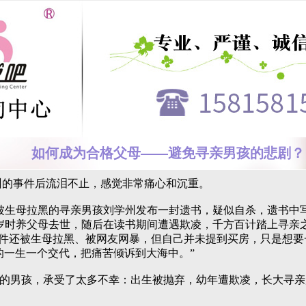
如何成为合格父母——避免寻亲男孩的悲剧？
事件后流泪不止，感觉非常痛心和沉重。
生母拉黑的寻亲男孩刘学州发布一封遗书，疑似自杀，遗书中
岁时养父母去世，随后在读书期间遭遇欺凌，千方百计踏上寻亲
事件还被生母拉黑、被网友网暴，但自己并未提到买房，只是想要
的一生一个交代，把痛苦倾诉到大海中。”
的男孩，承受了太多不幸：出生被抛弃，幼年遭欺凌，长大寻亲