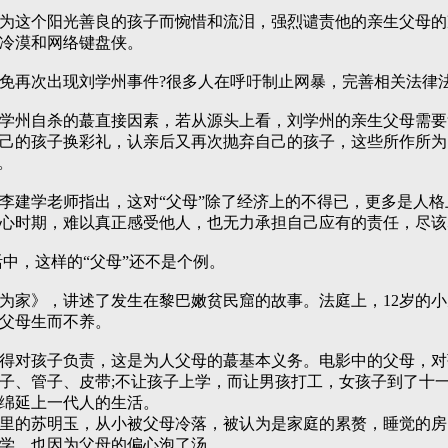
这个阳光善良的孩子而惋惜和流泪，强烈谴责他的亲生父母的
冷漠和网络键盘侠。
再次出现刘学州事件?很多人在呼吁制止网暴，完善相关法律
州自杀的蕞直接因素，若从源头上看，刘学州的亲生父母需要
己的孩子换彩礼，认亲后又再次抛弃自己的孩子，这些所作所为
。
建学老师指出，这对“父母”除了经济上的不得已，更多是人格
心时期，难以真正感受他人，也无力承担自己应有的责任，尽该
，这样的“父母”还不是个例。
》，讲述了发生在黎巴嫩贫民窟的故事。法庭上，12岁的小男
父母生而不养。
对孩子负责，这是为人父母的蕞基本义务。电影中的父母，对
子、管子、皮带;不让孩子上学，而让男孩打工，女孩子到了十
绵延上一代人的生活。
的苏明玉，从小被父母冷落，被认为是家庭的累赘，睡觉的房
学，也因为父母的偏心泡了汤。